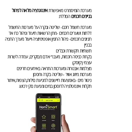
מערכת הומיסמרט מאפשרת
אינטגרציה מלאה לניהול
בניינים חכמים
הכוללת:
מערכת חשמל חכם- שליטה ובקרה על מערכות החשמל
דלתות ושערים חכמים -מתן הרשאות תיעוד וניהול כח אד
חניונים חכמים- ניהול החניון אופטימיזציה וייעול מערך החניה
בבניין
תשתיות תקשורת וכבלים
בקרות כניסה חכמות, מעברי אדם מבוקרים, עמדה לשרות
עצמי (קיוסק)
מצלמות אבטחה ומערכות התראה באירועים חריגים
מערכות מיזוג אוויר –שליטה בקרה וחסכון
ניטור מים -באמצעות חיישנים למניעת נזילות,הצפות,איתור
תקלות אינסטלציה לחסכון במים ומניעת נזקי רכוש.