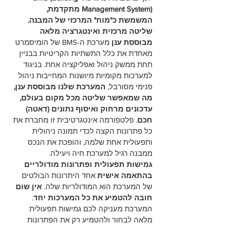
Management System) מתקדמת, 
המשמשת כ"מוח" המרכזי של המבנה.
שליטה מרכזית ואינטגרציה מלאה 
מבוססת ענן
 מערכת ה-BMS של הומיסמרט 
מאחדת את כלל התשתיות הקריטיות בבניין 
תחת ממשק ניהול ואפליקציה אחת. בניגוד 
למערכות מקומיות מיושנות המחייבות ניהול 
פנימי מסורבל, 
המערכת שלנו מבוססת ענן, 
מה שמאפשר שליטה מכל מקום בעולם, 
עדכונים מרחוק ואיסוף נתונים (דאטה) 
חכם
. פלטפורמה אינטגרטיבית זו מחברת את 
כל פתרונות הקצה לכדי תמונה ניהולית 
ותפעולית אחת שלמה, והופכת את הנכס 
ממבנה רגיל למערכת חיה ויעילה.
גמישות תפעולית ופתרונות מודולריים 
בהתאמה אישית
 אחד היתרונות הבולטים 
של המערכת הוא המודולריות שלה. 
אין שום 
חובה להטמיע את כל המערכות יחד
. 
המערכת מעניקה לכם גמישות תפעולית 
מלאה לבחור ולהטמיע רק את הפתרונות 