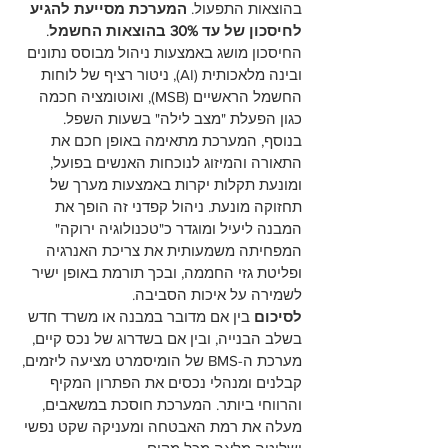
בהוצאות התפעול. 
המערכת מסייעת להגיע 
לחיסכון של עד 30% בהוצאות החשמל
. 
החיסכון מושג באמצעות ניהול מבוסס נתונים 
ובינה מלאכותית (AI), ניטור רציף של לוחות 
החשמל הראשיים (MSB), ואוטומציה חכמה 
כגון הפעלת "מצב לילה" בשעות השפל.
בנוסף, המערכת מתאימה באופן חכם את 
התאורה והמיזוג לנוכחות האנשים בפועל, 
ומונעת תקלות יקרות באמצעות מערך של 
תחזוקה מונעת. ניהול קפדני זה הופך את 
המבנה ליעיל ומוגדר כ"טכנולוגיה ירוקה" 
המפחיתה משמעותית את צריכת האנרגיה 
ופליטת גזי החממה, ובכך תורמת באופן ישיר 
לשמירה על איכות הסביבה.
לסיכום
 בין אם מדובר במבנה או משרד חדש 
בשלב הבנייה, ובין אם בשדרוג של נכס קיים, 
מערכת ה-BMS של הומיסמרט מציעה ליזמים, 
קבלנים ומנהלי נכסים את הפתרון המקיף 
והרווחי ביותר. המערכת חוסכת במשאבים, 
מעלה את רמת האבטחה ומעניקה שקט נפשי 